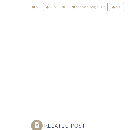
冬
2022年12月
calendar-design-005
ベル
RELATED POST