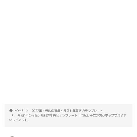
HOME
2022年・無料の寅年イラスト年賀状のテンプレート
令和4年の可愛い無料の年賀状テンプレート！門松と干支の虎がポップで見やす
いレイアウト！