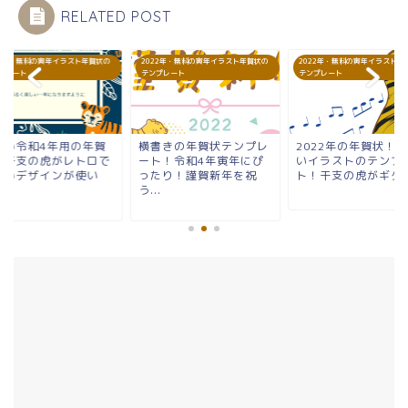
RELATED POST
22年・無料の寅年イラスト年賀状の
2022年・無料の寅年イラスト年賀状の
2022年・無料の寅年イラスト年
プレート
テンプレート
テンプレート
愛い令和4年用の年賀
横書きの年賀状テンプレ
2022年の年賀状！
！干支の虎がレトロで
ート！令和4年寅年にぴ
いイラストのテンプ
愛いデザインが使い
ったり！謹賀新年を祝
ト！干支の虎がギター.
.
う...