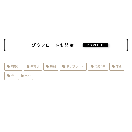
可愛い
年賀状
無料
テンプレート
令和4年
干支
虎
門松