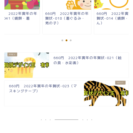
0円 2022年寅年の年
660円 2022年寅年の年
660円 2022年寅
状-041（鏡餅・着
賀状-018（着ぐるみ・
賀状-014（鏡餅・
）
男の子）
ん）
660円 2022年寅年の年賀状-021（絵
の具・水彩画）
660円 2022年寅年の年賀状-023（マ
スキングテープ）