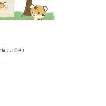
---
価格でご提供！
---