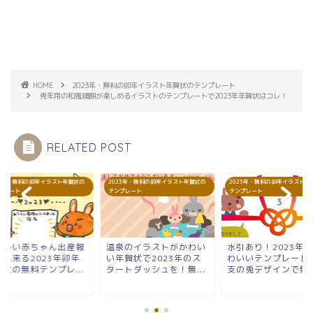
HOME
2023年・無料の卯年イラスト年賀状のテンプレート
兎年用の和風鏡餅が楽しめるイラストのテンプレートで2023年年賀状はコレ！
RELATED POST
23年・無料の卯年イラスト年賀状の
2023年・無料の卯年イラスト年賀状の
2023年・無料の卯年イラスト年
プレート
テンプレート
テンプレート
わいい赤ちゃん出産報
温泉のイラストがかわい
水引あり！2023年
が出来る2023年卯年
い年賀状で2023年のス
わいいテンプレート
賀状の無料テンプレ...
タートダッシュを！無...
支の兎デザインで無