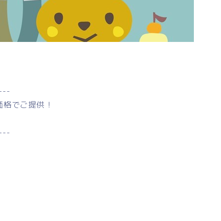
---
価格でご提供！
---