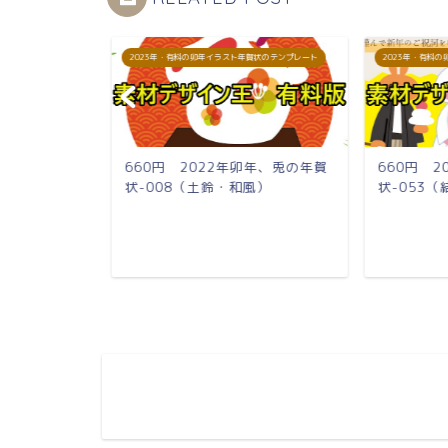
賀状のテンプレート
2023年・有料の卯年イラスト年賀状のテンプレート
2023年・有料
卯年、兎の年賀
660円 2022年卯年、兎の年賀
660円 
・引き車・に
状-008（土鈴・和風）
状-053