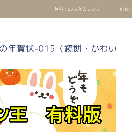
無料！2026年カレンダー
かわ
兎の年賀状-015（鏡餅・かわい