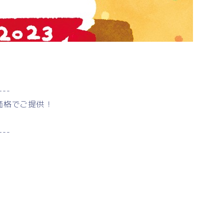
---
価格でご提供！
---