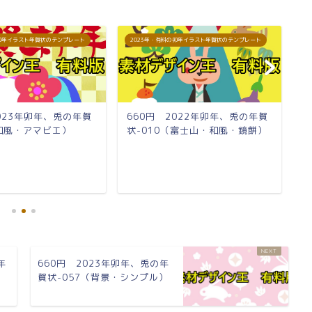
の卯年イラスト年賀状のテンプレート
2023年・有料の卯年イラスト年賀状のテンプレート
2
2023年卯年、兎の年賀
660円 2022年卯年、兎の年賀
6
（和風・アマビエ）
状-010（富士山・和風・鏡餅）
状
年
660円 2023年卯年、兎の年
）
賀状-057（背景・シンプル）