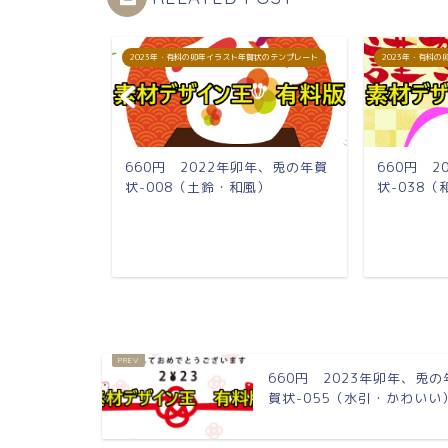
賀状のテンプレート
2023年・有料の卯年イラスト年賀状のテンプレート
2023年・有料
卯年、兎の年賀
660円 2022年卯年、兎の年賀
660円 
和風・鏡餅）
状-008（土鈴・和風）
状-038
660円 2023年卯年、兎の
賀状-055（水引・かわいい