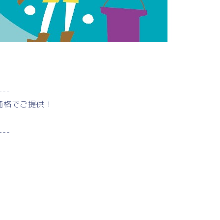
---
価格でご提供！
---