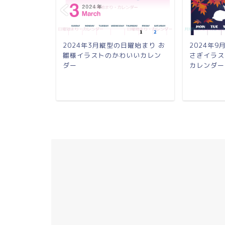
月曜始まり 黒
2024年3月縦型の日曜始まり お
2024年
いA4無料カ
雛様イラストのかわいいカレン
さぎイラス
ダー
カレンダー