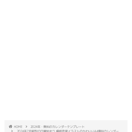
HOME
2024年・無料のカレンダーテンプレート
2024年7月縦型の日曜始まり 織姫彦星イラストのかわいいA4無料カレンダー