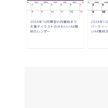
の日曜始まり
2024年10月横型の月曜始まり
2024年
わいいA4無
お菓子イラストのかわいいA4無
パーティー
料カレンダー
いA4無料