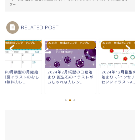
ダー
RELATED POST
24年・無料のカレンダーテンプレー
2024年・無料のカレンダーテンプレー
2024年・無料のカレンダーテン
ト
ト
024年8月横型の月曜始
2024年2月縦型の日曜始
2024年12月縦型の
り 真夏イラストのおし
まり 誕生石のイラストが
始まり ポインセチア
A4無料カレ...
おしゃれなカレン...
わいいイラストA...