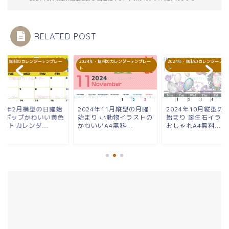
RELATED POST
24年・無料のカレンダーテンプレー
2024年・無料のカレンダーテンプレー
2024年・無料のカレンダーテン
ト
ト
024年2月横型の日曜始
2024年11月縦型の月曜
2024年10月縦型の
り ポップかわいい黄色
始まり 小動物イラストの
始まり 誕生石イラス
ストカレンダ...
かわいいA4無料...
おしゃれA4無料...