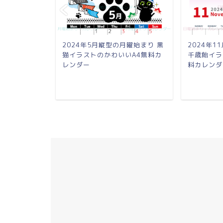
の日曜始まり
2024年5月縦型の月曜始まり 黒
2024年
いイラスト
猫イラストのかわいいA4無料カ
千歳飴イラ
レンダー
料カレンダ