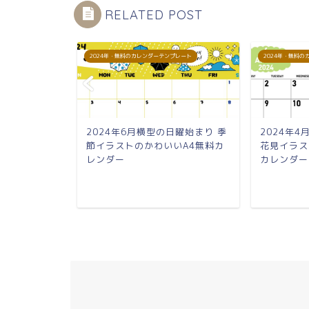
RELATED POST
プレート
2024年・無料のカレンダーテンプレート
2024年・無料
月曜始まり す
2024年6月横型の日曜始まり 季
2024年
わいいA4無
節イラストのかわいいA4無料カ
花見イラス
レンダー
カレンダー