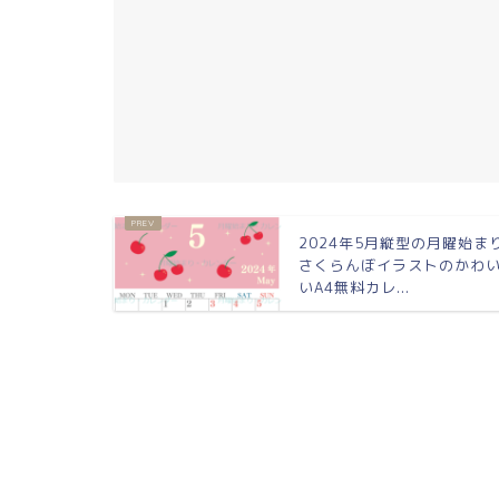
2024年5月縦型の月曜始ま
さくらんぼイラストのかわ
いA4無料カレ...