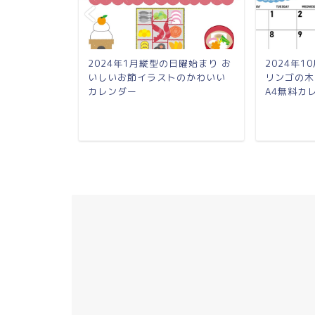
月曜始まり い
2024年1月縦型の日曜始まり お
2024年
いいA4無料
いしいお節イラストのかわいい
リンゴの木
カレンダー
A4無料カ