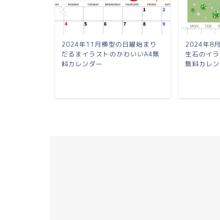
日曜始まり 桃
2024年11月横型の日曜始まり
2024年
A4無料カレ
だるまイラストのかわいいA4無
生石のイラ
料カレンダー
無料カレン