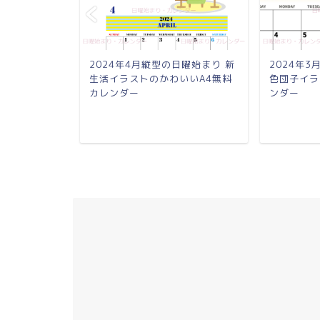
日曜始まり 鬼
2024年4月縦型の日曜始まり 新
2024年
イラストカ
生活イラストのかわいいA4無料
色団子イラ
カレンダー
ンダー