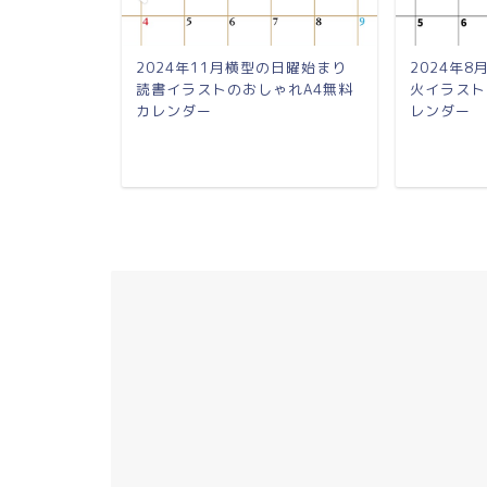
日曜始まり び
2024年11月横型の日曜始まり
2024年
いいA4無料
読書イラストのおしゃれA4無料
火イラスト
カレンダー
レンダー