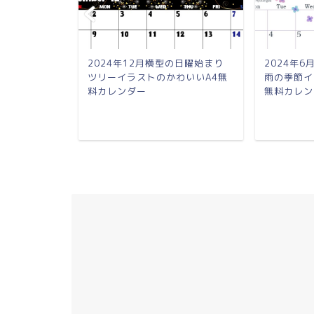
2024年12月横型の日曜始まり
2024年
ツリーイラストのかわいいA4無
雨の季節イ
いやすい
料カレンダー
無料カレン
♪無料で月曜
有り