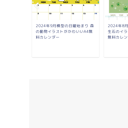
の日曜始まり
2024年9月横型の日曜始まり 森
2024年
いいイラス
の動物イラストがかわいいA4無
生石のイラ
料カレンダー
無料カレン