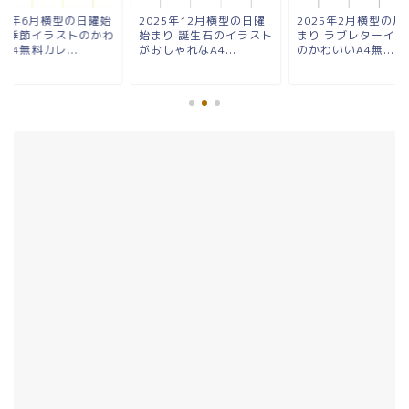
025年6月横型の日曜始
2025年12月横型の日曜
2025年2月横型の月
り 季節イラストのかわ
始まり 誕生石のイラスト
まり ラブレターイラ
A4無料カレ...
がおしゃれなA4...
のかわいいA4無...