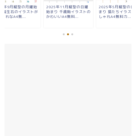
025年9月縦型の月曜始
2025年11月縦型の日曜
2025年5月縦型の日
り 誕生石のイラストが
始まり 千歳飴イラストの
まり 猫たちイラスト
ゃれなA4無...
かわいいA4無料...
しゃれA4無料カ...