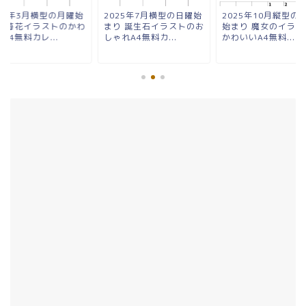
025年3月横型の月曜始
2025年7月横型の日曜始
2025年10月縦型の
り 苺花イラストのかわ
まり 誕生石イラストのお
始まり 魔女のイラス
A4無料カレ...
しゃれA4無料カ...
かわいいA4無料...