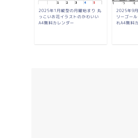
の月曜始まり
2025年1月縦型の月曜始まり 丸
2025年
わいいA4無
っこいお花イラストのかわいい
リーゴール
.
A4無料カレンダー
れA4無料カ