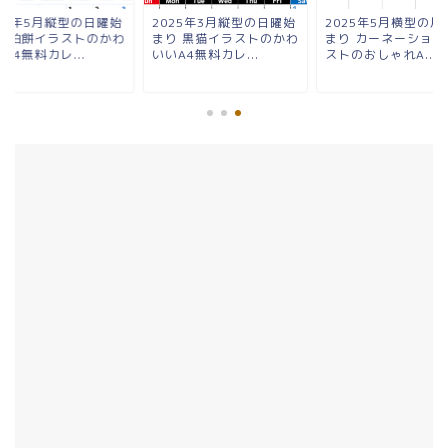
025年5月縦型の日曜始
2025年3月縦型の日曜始
2025年5月横型の月
り 柏餅イラストのかわ
まり 黒猫イラストのかわ
まり カーネーション
A4無料カレ...
いいA4無料カレ...
ストのおしゃれA...