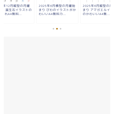
25年12月縦型の月曜
2025年6月横型の月曜始
2025年6月縦型の月
まり 誕生石イラストの
まり びわのイラストがか
まり アマガエルイラ
ゃれA4無料...
わいいA4無料カ...
のかわいいA4無...