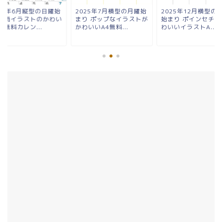
025年7月横型の月曜始
2025年12月横型の日曜
2025年6月縦型の
り ポップなイラストが
始まり ポインセチアがか
まり 雨イラストの
わいいA4無料...
わいいイラストA...
いA4無料カレン...